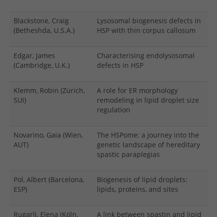
Blackstone, Craig
Lysosomal biogenesis defects in
(Betheshda, U.S.A.)
HSP with thin corpus callosum
Edgar, James
Characterising endolysosomal
(Cambridge, U.K.)
defects in HSP
Klemm, Robin (Zürich,
A role for ER morphology
SUI)
remodeling in lipid droplet size
regulation
Novarino, Gaia (Wien,
The HSPome: a journey into the
AUT)
genetic landscape of hereditary
spastic paraplegias
Pol, Albert (Barcelona,
Biogenesis of lipid droplets:
ESP)
lipids, proteins, and sites
Rugarli, Elena (Köln,
A link between spastin and lipid