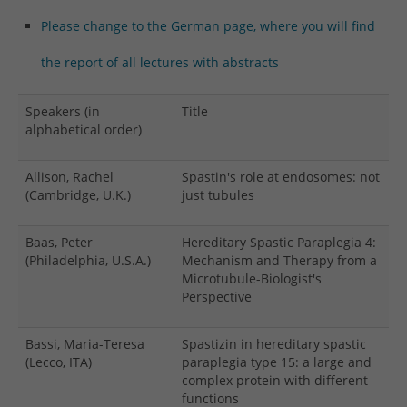
Please change to the German page, where you will find
the report of all lectures with abstracts
Speakers (in
Title
alphabetical order)
Allison, Rachel
Spastin's role at endosomes: not
(Cambridge, U.K.)
just tubules
Baas, Peter
Hereditary Spastic Paraplegia 4:
(Philadelphia, U.S.A.)
Mechanism and Therapy from a
Microtubule-Biologist's
Perspective
Bassi, Maria-Teresa
Spastizin in hereditary spastic
(Lecco, ITA)
paraplegia type 15: a large and
complex protein with different
functions