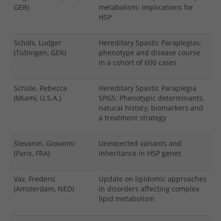
GER)
metabolism: implications for
HSP
Schöls, Ludger
Hereditary Spastic Paraplegias:
(Tübingen, GER)
phenotype and disease course
in a cohort of 600 cases
Schüle, Rebecca
Hereditary Spastic Paraplegia
(Miami, U.S.A.)
SPG5: Phenotypic determinants,
natural history, biomarkers and
a treatment strategy
Stevanin, Giovanni
Unexpected variants and
(Paris, FRA)
inheritance in HSP genes
Vaz, Frederic
Update on lipidomic approaches
(Amsterdam, NED)
in disorders affecting complex
lipid metabolism