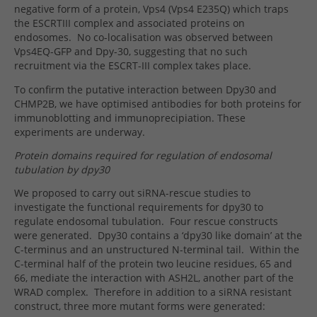
negative form of a protein, Vps4 (Vps4 E235Q) which traps
the ESCRTIII complex and associated proteins on
endosomes.
No co-localisation was observed between
Vps4EQ-GFP and Dpy-30, suggesting that no such
recruitment via the ESCRT-III complex takes place.
To confirm the putative interaction between Dpy30 and
CHMP2B, we have optimised antibodies for both proteins for
immunoblotting and immunoprecipiation. These
experiments are underway.
Protein domains required for regulation of endosomal
tubulation by dpy30
We proposed to carry out siRNA-rescue studies to
investigate the functional requirements for dpy30 to
regulate endosomal tubulation.
Four rescue constructs
were generated.
Dpy30 contains a ‘dpy30 like domain’ at the
C-terminus and an unstructured N-terminal tail.
Within the
C-terminal half of the protein two leucine residues, 65 and
66, mediate the interaction with ASH2L, another part of the
WRAD complex.
Therefore in addition to a siRNA resistant
construct, three more mutant forms were generated: