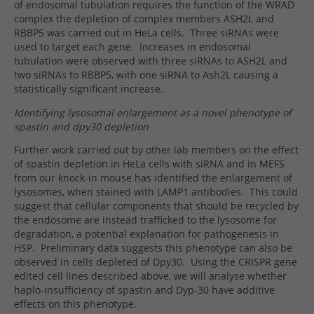
of endosomal tubulation requires the function of the WRAD
complex the depletion of complex members ASH2L and
RBBP5 was carried out in HeLa cells.
Three siRNAs were
used to target each gene.
Increases in endosomal
tubulation were observed with three siRNAs to ASH2L and
two siRNAs to RBBP5, with one siRNA to Ash2L causing a
statistically significant increase.
Identifying lysosomal enlargement as a novel phenotype of
spastin and dpy30 depletion
Further work carried out by other lab members on the effect
of spastin depletion in HeLa cells with siRNA and in MEFS
from our knock-in mouse has identified the enlargement of
lysosomes, when stained with LAMP1 antibodies.
This could
suggest that cellular components that should be recycled by
the endosome are instead trafficked to the lysosome for
degradation, a potential explanation for pathogenesis in
HSP.
Preliminary data suggests this phenotype can also be
observed in cells depleted of Dpy30.
Using the CRISPR gene
edited cell lines described above, we will analyse whether
haplo-insufficiency of spastin and Dyp-30 have additive
effects on this phenotype.