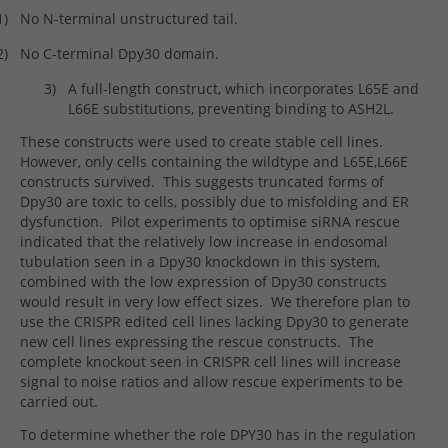
1)
No N-terminal unstructured tail.
2)
No C-terminal Dpy30 domain.
3)
A full-length construct, which incorporates L65E and
L66E substitutions, preventing binding to ASH2L.
These constructs were used to create stable cell lines.
However, only cells containing the wildtype and L65E,L66E
constructs survived.
This suggests truncated forms of
Dpy30 are toxic to cells, possibly due to misfolding and ER
dysfunction.
Pilot experiments to optimise siRNA rescue
indicated that the relatively low increase in endosomal
tubulation seen in a Dpy30 knockdown in this system,
combined with the low expression of Dpy30 constructs
would result in very low effect sizes.
We therefore plan to
use the CRISPR edited cell lines lacking Dpy30 to generate
new cell lines expressing the rescue constructs.
The
complete knockout seen in CRISPR cell lines will increase
signal to noise ratios and allow rescue experiments to be
carried out.
To determine whether the role DPY30 has in the regulation