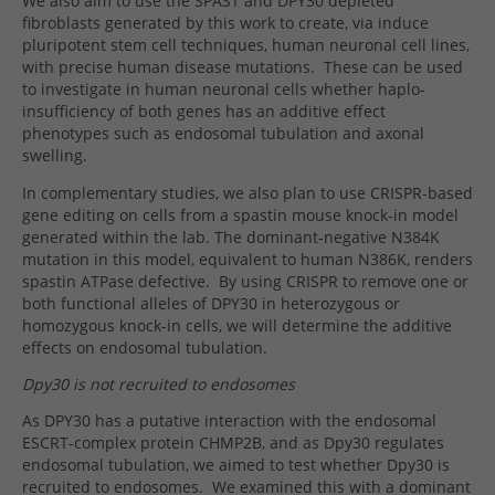
We also aim to use the SPAST and DPY30 depleted
fibroblasts generated by this work to create, via induce
pluripotent stem cell techniques, human neuronal cell lines,
with precise human disease mutations.
These can be used
to investigate in human neuronal cells whether haplo-
insufficiency of both genes has an additive effect
phenotypes such as endosomal tubulation and axonal
swelling.
In complementary studies, we also plan to use CRISPR-based
gene editing on cells from a spastin mouse knock-in model
generated within the lab. The dominant-negative N384K
mutation in this model, equivalent to human N386K, renders
spastin ATPase defective.
By using CRISPR to remove one or
both functional alleles of DPY30 in heterozygous or
homozygous knock-in cells, we will determine the additive
effects on endosomal tubulation.
Dpy30 is not recruited to endosomes
As DPY30 has a putative interaction with the endosomal
ESCRT-complex protein CHMP2B, and as Dpy30 regulates
endosomal tubulation, we aimed to test whether Dpy30 is
recruited to endosomes.
We examined this with a dominant