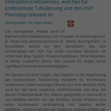
Interaktionsnetzwerkes, welches für
endosomale Tubulierung und den HSP
Phenotyp relevant ist
Antragsteller: Dr. Evan Read
Das vorliegende Projekt wird im
Rahmen einer Kollaboration von Gruppen in Cambridge/U.K.
(E. Reid) und Jena/Deutschland (C. Beetz) durchgeführt. In
Vorarbeiten wurde ein Gen identifiziert, das den
Schweregrad von HSP Typ SPG4 (=primäre Mutation im
SPAST
Gen bzw. Spastin Protein) modifiziert. SPG4 Patienten,
in denen zusätzlich dieses Gen mutiert ist, zeigen einen
signifikant früheren Krankheitsbeginn.
Wir konnten kürzlich zeigen, dass Spastin in die Regulierung
der endosomalen Tubulierung involviert ist. Preliminäre
funktionelle Untersuchungen deuten auf eine ähnliche Rolle
auch für das oben erwähnte modifizierende Gen bzw. für
dessen Proteinprodukt hin. Mittels geeigneter
in vitro
und
in
vivo
Modelle werden wir die Funktion dieses Proteins und
seine funktionelle Verknüpfung mit Spastin weiter
aufklären. Konkret werden wir mögliche additive Effekte der