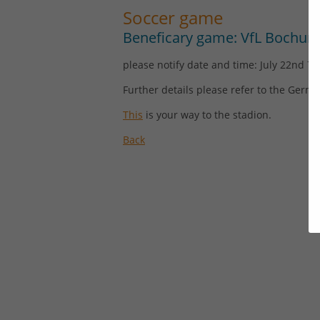
Soccer game
Beneficary game: VfL Bochum
please notify date and time: July 22nd 7 
Further details please refer to the Germ
This
is your way to the stadion.
Back