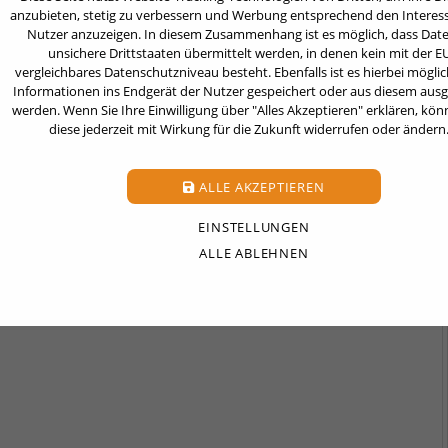
anzubieten, stetig zu verbessern und Werbung entsprechend den Interes
Nutzer anzuzeigen. In diesem Zusammenhang ist es möglich, dass Date
 against RW Ahlen for TWS
unsichere Drittstaaten übermittelt werden, in denen kein mit der E
vergleichbares Datenschutzniveau besteht. Ebenfalls ist es hierbei möglic
pm Location: Telgte Takko stadion.
Informationen ins Endgerät der Nutzer gespeichert oder aus diesem aus
werden. Wenn Sie Ihre Einwilligung über "Alles Akzeptieren" erklären, kön
an page.
diese jederzeit mit Wirkung für die Zukunft widerrufen oder ändern
ALLE AKZEPTIEREN
EINSTELLUNGEN
ALLE ABLEHNEN