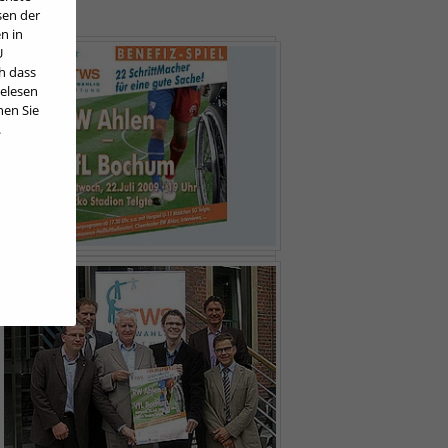
sen der
n in
U
h dass
gelesen
nen Sie
.