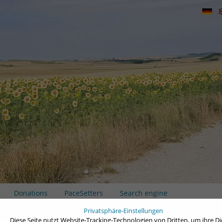
Donations
PaceSetters
Search engine
Privatsphäre-Einstellungen
Diese Seite nutzt Website-Tracking-Technologien von Dritten, um ihre D